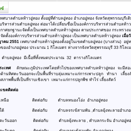
กข์
เทศบาลตำบลท้าวอู่ทอง ตั้งอยู่ที่ตำบลอู่ทอง อำเภออู่ทอง จังหวัดสุพรรณบุรีเดิ
บริหารส่วนตำบลอู่ทอง ต่อมาได้เปลี่ยนชื่อเป็นองค์การบริหารส่วนตำบลท้าวอ
กาศยกฐานะจัดตั้งเป็นเทศบาลตำบลท้าวอู่ทอง ตามประกาศของ กระทรวง
ารจัดตั้งองค์การบริหารส่วนตำบลท้าวอู่ทอง เป็นเทศบาลตำบลท้าวอู่ทอง
เมื่อว
ฎาคม 2551
เทศบาลตำบลท้าวอู่ทองตั้งอยู่ในเขตตำบลอู่ทอง (บางส่วน) อยู่
ของอำเภออู่ทอง ประมาณ 1 กิโลเมตร ห่างจากจังหวัดสุพรรณบุรี 33 กิโลเ
ี่
ตำบลอู่ทอง มีเนื้อที่ทั้งหมดประมาณ 32 ตารางกิโลเมตร
ิประเทศ
ลักษณะภูมิประเทศโดยทั่วไปของเทศบาลตำบลท้าวอู่ทอง จะมีส
ทางด้านทิศตะวันออกจะเป็นพื้นที่ราบลุ่มเหมาะแก่การเพาะปลูก ทำนา เลี้ยงส
ภาพพื้นที่เป็นที่ราบเชิงเขา เหมาะแก่การปลูกพืช ทำไร่ เลี้ยงสัตว์
เขตติดต่อ
ศเหนือ ติดต่อกับ ตำบลหนองโอ่ง อำเภออู่ทอง
ศใต้ ติดต่อกับ ตำบลจรเข้สามพัน ,ตำบลยุ้งทะลายอำเภออู
ศตะวันออก ติดต่อกับ ตำบลยุ้งทะลาย , ตำบลกระจัน อำเภออู่ท
ศตะวันตก ติดต่อกับ ตำบลจรเข้สามพัน อำเภออู่ทอง