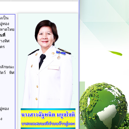
มเป็น
ู่ทอง
มหาดไทย
ันที่
ทางทิศ
มตร
องลักษณะ
ัตว์ ทิศ
่ทอง
อง