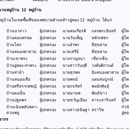
นหมู่บ้าน 12 หมู่บ้าน
ู่บ้านในเขตพื้นที่ของเทศบาลตำบลท้าวอู่ทอง 12 หมู่บ้าน ได้แก่
บ้านนาลาว
ผู้ปกครอง
นายสมเกียรติ
แสงพระอินทร์
ผู้ใ
บ้านดอนพรหม
ผู้ปกครอง
นายวันเพ็ญ
หลักเพชร
ผู้ใ
บ้านโคก
ผู้ปกครอง
นางอำพร
ลีสุขสาม
ผู้ใ
บ้านหนองตาสาม
ผู้ปกครอง
นายเสรีย์
ลีสุขสาม
ผู้ใ
บ้านเขาพระ
ผู้ปกครอง
นางกาญจนา
เขียวเซ็น
ผู้ใ
บ้านอู่ทอง-ท่าพระ
ผู้ปกครอง
นางสาววันฤดี
วงศ์อติกานต์
ผู้ใ
บ้านท่าม้า
ผู้ปกครอง
นายสุรพล
อินหนองตาสาม
ผู้ใ
บ้านหนองเสือ
ผู้ปกครอง
นายพจน์
แผนสมบูรณ์
ผู้ใ
บ้านศรีสรรเพชญ์
ผู้ปกครอง
นายกรภัทร์
พงษ์กพันธุ์
ผู้ใ
บ้านดงเย็น
ผู้ปกครอง
นายมานพ
พันธ์ขาว
ผู้ใ
บ้านปฐมพร
ผู้ปกครอง
นายขวัญเมือง
สาระสารินทร์
ผู้ใ
บ้านเนินพลับพลา-
กำน
ผู้ปกครอง
นางสาวธนิษฐา
สราวิช
สวนพลู
อู่ท
ชากร