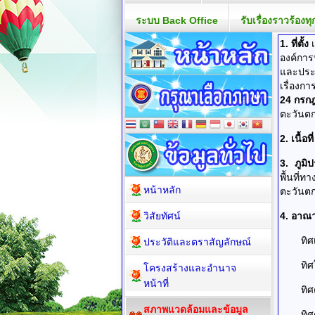
ระบบ Back Office
รับเรื่องราวร้องทุ
1
. ที่ตั้ง
องค์การ
และประ
เรื่องก
24 กรก
ตะวันตก
2
. เนื้อท
3
. ภูม
พื้นที่
หน้าหลัก
ตะวันตกส
วิสัยทัศน์
4. อาณา
ทิ
ประวัติและตราสัญลักษณ์
ทิ
โครงสร้างและอำนาจ
หน้าที่
ทิ
สภาพแวดล้อมและข้อมูล
ทิ