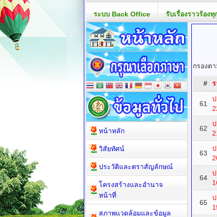
ระบบ Back Office
รับเรื่องราวร้องทุ
กรองตาม
#
ร
ป
61
2
ป
62
หน้าหลัก
2
ป
วิสัยทัศน์
63
2
ประวัติและตราสัญลักษณ์
ป
64
1
โครงสร้างและอำนาจ
หน้าที่
ป
65
1
สภาพแวดล้อมและข้อมูล