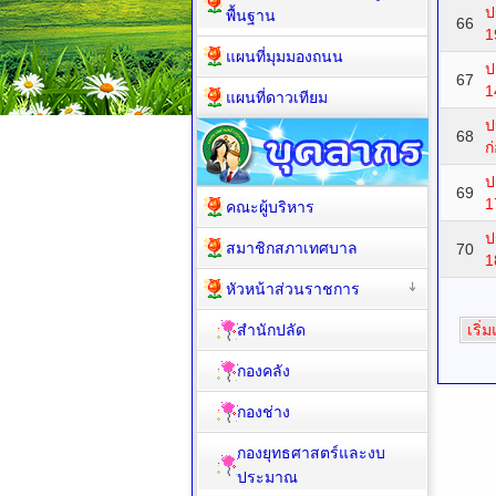
ป
พื้นฐาน
66
1
แผนที่มุมมองถนน
ป
67
1
แผนที่ดาวเทียม
ป
68
ก
ป
69
1
คณะผู้บริหาร
ป
สมาชิกสภาเทศบาล
70
1
หัวหน้าส่วนราชการ
สำนักปลัด
เริ่
กองคลัง
กองช่าง
กองยุทธศาสตร์และงบ
ประมาณ